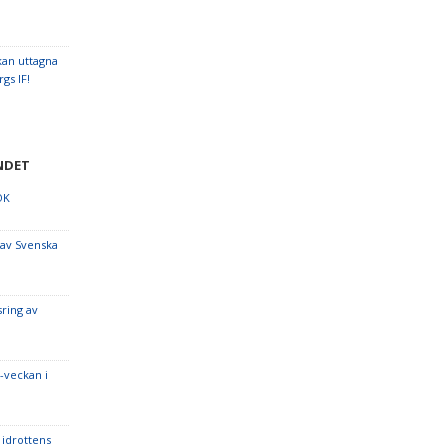
kan uttagna
gs IF!
NDET
OK
 av Svenska
sring av
-veckan i
idrottens