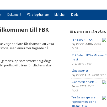
er
Dokument
Våra lag/tränare
Matcher
Kläder
älkommen till FBK
NYHETER FRÅN VÅRA
FBK Balkan - FCK
är varje spelare får chansen att växa –
Pojkar 2015/2016
,
20/10
historia, men ännu mer taggade på
14:58
FBK Balkan U19 – Mästare fö
i rad!
 gemenskap som sträcker sig långt
U19
,
20/10 14:53
 proffs, vill träna för glädjens skull
Långsiktighet
Pojkar 2011 Blå
,
20/10 14:51
Skåneserien nästa...
Pojkar 2012
,
20/10
14:45
Tre Balkan-spelare
representerade HIF i
KB Audi Cup.