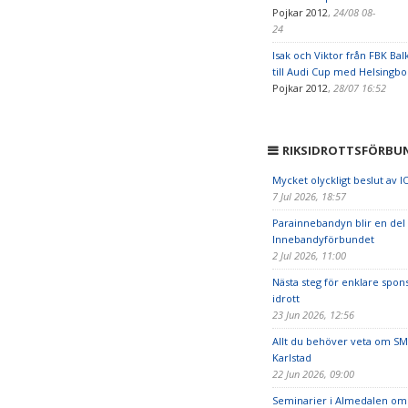
Pojkar 2012
,
24/08 08-
24
Isak och Viktor från FBK Bal
till Audi Cup med Helsingbor
Pojkar 2012
,
28/07 16:52
RIKSIDROTTSFÖRBU
Mycket olyckligt beslut av I
7 Jul 2026, 18:57
Parainnebandyn blir en del
Innebandyförbundet
2 Jul 2026, 11:00
Nästa steg för enklare spon
idrott
23 Jun 2026, 12:56
Allt du behöver veta om SM
Karlstad
22 Jun 2026, 09:00
Seminarier i Almedalen om 