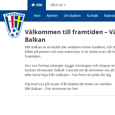
HEM
VÅRA LAG
Hem
Nyheter
Om klubben
Kontakt
Kalend
Välkommen till framtiden – V
Balkan
FBK Balkan är en klubb där ambition möter tradition, och d
både på planen och som människa. Vi är stolta över vår 
framtiden.
Hos oss formas talanger, byggs vänskaper och skapas en
bortom 90 minuter fotboll. Oavsett om du drömmer om att bli
eller bara heja från sidlinjen – här finns en plats för dig.
Följ med oss på resan. Från Malmö till resten av världen.
FBK Balkan – Där drömmar tar fart.